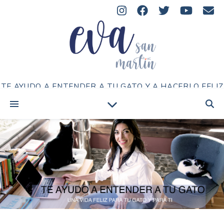
TE AYUDO A ENTENDER A TU GATO Y A HACERLO FELIZ