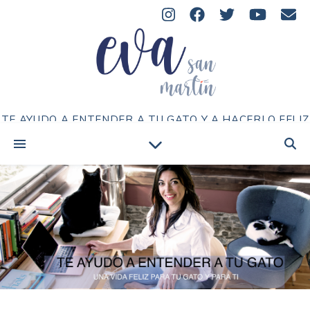
TE AYUDO A ENTENDER A TU GATO Y A HACERLO FELIZ