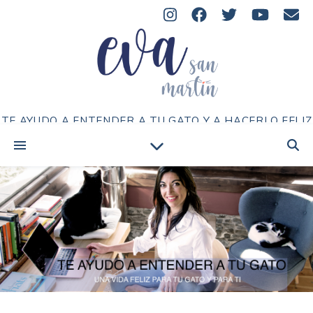
TE AYUDO A ENTENDER A TU GATO Y A HACERLO FELIZ