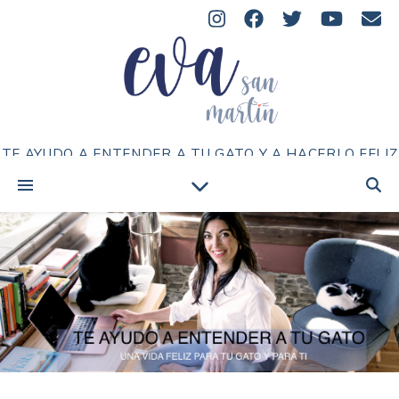
TE AYUDO A ENTENDER A TU GATO Y A HACERLO FELIZ