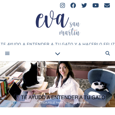
TE AYUDO A ENTENDER A TU GATO Y A HACERLO FELIZ