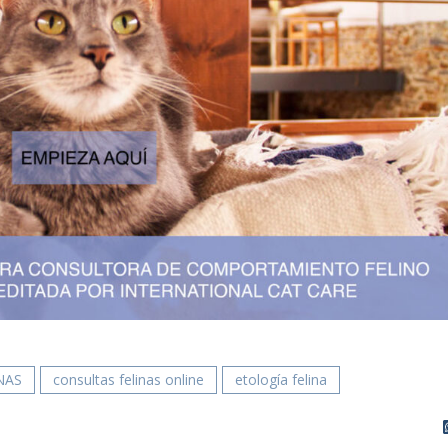
NAS
consultas felinas online
etología felina