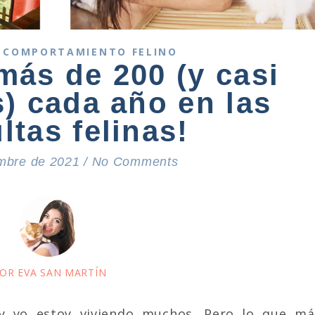
 COMPORTAMIENTO FELINO
más de 200 (y casi
s) cada año en las
ltas felinas!
embre de 2021
/
No Comments
OR EVA SAN MARTÍN
 yo estoy viviendo muchos. Pero lo que má