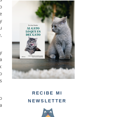
o
e
y
u
,
y
a
:
o
s
RECIBE MI
o
NEWSLETTER
a