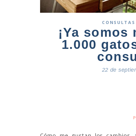
CONSULTAS
¡Ya somos 
1.000 gato
consu
22 de septi
P
Cómo me gustan los cambios, y