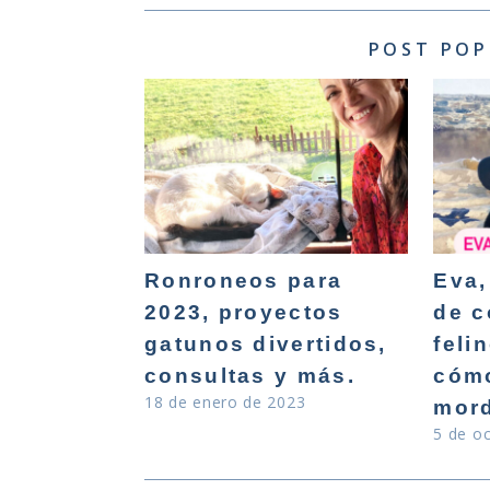
POST POP
Ronroneos para
Eva,
2023, proyectos
de c
gatunos divertidos,
feli
consultas y más.
cómo
18 de enero de 2023
mor
5 de o