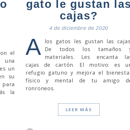
to
gato le gustan la
cajas?
4 de diciembre de 2020
A
los gatos les gustan las cajas
De todos los tamaños 
on el
materiales. Les encanta la
e una
cajas de cartón. El motivo: es u
 es un
refugio gatuno y mejora el bienesta
en su
físico y mental de tu amigo d
o para
ronroneos.
ás la
LEER MÁS