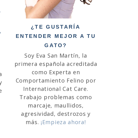
s
¿TE GUSTARÍA
r
ENTENDER MEJOR A TU
GATO?
Soy Eva San Martín, la
primera española acreditada
como Experta en
a
Comportamiento Felino por
y
International Cat Care.
e
Trabajo problemas como
marcaje, maullidos,
agresividad, destrozos y
más.
¡Empieza ahora!