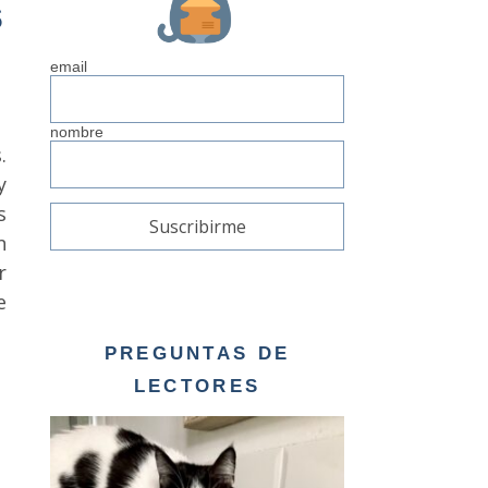
s
email
nombre
.
y
s
n
r
e
PREGUNTAS DE
LECTORES