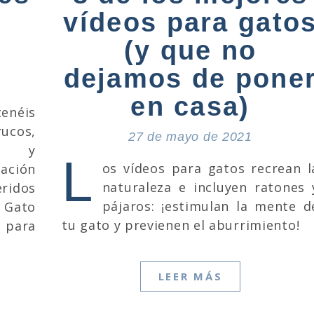
vídeos para gato
(y que no
dejamos de pone
en casa)
tenéis
ucos,
27 de mayo de 2021
os y
L
os vídeos para gatos recrean l
lación
naturaleza e incluyen ratones 
ridos
pájaros: ¡estimulan la mente d
 Gato
tu gato y previenen el aburrimiento!
a para
LEER MÁS